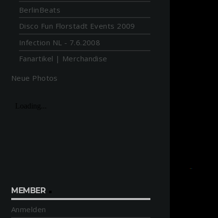
BerlinBeats
Disco Fun Florstadt Events 2009
Infection NL - 7.6.2008
Fanartikel | Merchandise
Neue Photos
MEMBER
Anmelden