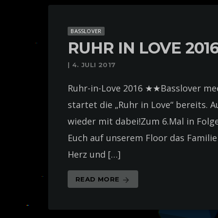
BASSLOVER
RUHR IN LOVE 201
| 4. JULI 2017
Ruhr-in-Love 2016 ★★Basslover me
startet die „Ruhr in Love“ bereits. 
wieder mit dabei!Zum 6.Mal in Folge
Euch auf unserem Floor das Familien
Herz und […]
READ MORE
arrow_forward