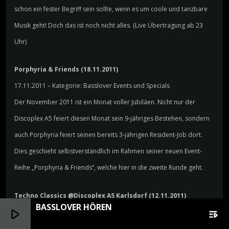
schon ein fester Begriff sein sollte, wenn es um coole und tanzbare
Musik geht! Doch das ist noch nicht alles. (Live Übertragung ab 23
Uhr)
Porphyria & Friends (18.11.2011)
17.11.2011 – Kategorie: Basslover Events und Specials
Der November 2011 ist ein Monat voller Jubiläen. Nicht nur der
Discoplex A5 feiert diesen Monat sein 9-jähriges Bestehen, sondern
auch Porphyria feiert seinen bereits 3-jährigen Resident-Job dort.
Dies geschieht selbstverständlich im Rahmen seiner neuen Event-
Reihe „Porphyria & Friends“, welche hier in die zweite Runde geht.
Techno Classics @Discoplex A5 Karlsdorf (12.11.2011)
BASSLOVER HÖREN
play_arrow
playlist_play
05.11.2011 – Kategorie: Basslover Events und Specials
Aufgrund der großen Nachfrage von euch gibt es jetzt wieder