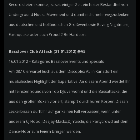
Records feiern konnte, ist seit einiger Zeit ein fester Bestandteil von
Underground House Movement und damit nicht mehr wegzudenken
aus deutschen und holländischen Großevents wie Raving Nightmare,
Earthquake oder auch Proud 2 Be Hardcore.
Basslover Club Attack (21.01.2012) @A5
16.01.2012 – Kategorie: Basslover Events und Specials
Am 08.10 erwartet Euch aus dem Discoplex A5 in Karlsdorf ein
musikalisches Highlight der Superlative. An diesem Abend werdet Ihr
mit feinsten Sounds von Top DJs verwöhnt und die Bassattacke, die
aus den großen Boxen vibriert, stampft durch Euren Körper. Diesen
Leckerbissen dürft Ihr auf gar keinen Fall verpassen, wenn unter
anderem CJ Flood, Deejay-Mackx,DJ Yoschi, die Partycrowd auf dem
Dance-Floor zum Feiern bringen werden.