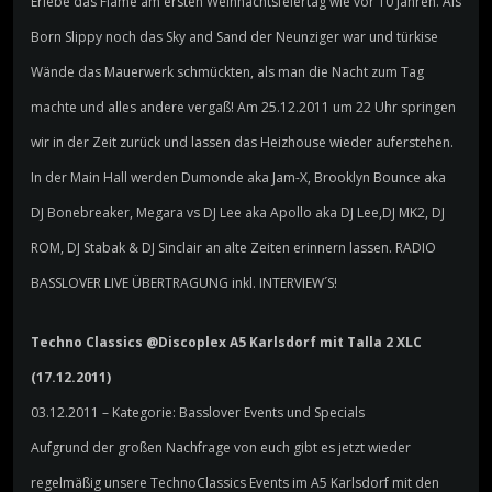
Erlebe das Flame am ersten Weihnachtsfeiertag wie vor 10 Jahren. Als
Born Slippy noch das Sky and Sand der Neunziger war und türkise
Wände das Mauerwerk schmückten, als man die Nacht zum Tag
machte und alles andere vergaß! Am 25.12.2011 um 22 Uhr springen
wir in der Zeit zurück und lassen das Heizhouse wieder auferstehen.
In der Main Hall werden Dumonde aka Jam-X, Brooklyn Bounce aka
DJ Bonebreaker, Megara vs DJ Lee aka Apollo aka DJ Lee,DJ MK2, DJ
ROM, DJ Stabak & DJ Sinclair an alte Zeiten erinnern lassen. RADIO
BASSLOVER LIVE ÜBERTRAGUNG inkl. INTERVIEW´S!
Techno Classics @Discoplex A5 Karlsdorf mit Talla 2 XLC
(17.12.2011)
03.12.2011 – Kategorie: Basslover Events und Specials
Aufgrund der großen Nachfrage von euch gibt es jetzt wieder
regelmäßig unsere TechnoClassics Events im A5 Karlsdorf mit den