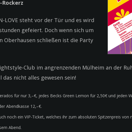
D-Rockerz
IN-LOVE steht vor der Tür und es wird
stunden gefeiert. Doch wenn sich um
n Oberhausen schließen ist die Party
Nightstyle-Club im angrenzenden Mülheim an der Ruh
l das nicht alles gewesen sein!
erados für nur 3,–€, jedes Becks Green Lemon für 2,50€ und jeden Wo
der Abendkasse 12,–€.
uch noch ein VIP-Ticket, welches ihr zum absoluten Spitzenpreis von n
esem Abend.