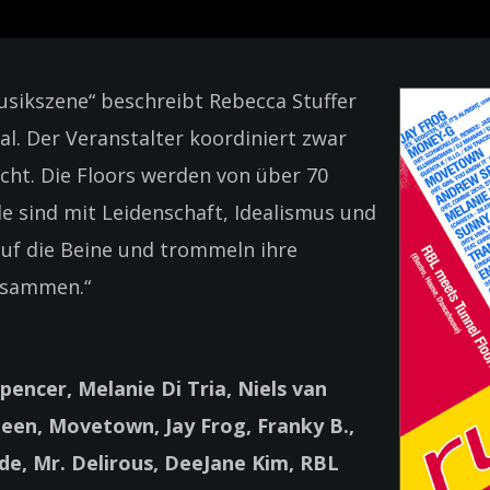
usikszene“ beschreibt Rebecca Stuffer
al. Der Veranstalter koordiniert zwar
icht. Die Floors werden von über 70
lle sind mit Leidenschaft, Idealismus und
auf die Beine und trommeln ihre
usammen.“
pencer, Melanie Di Tria, Niels van
een, Movetown, Jay Frog, Franky B.,
de, Mr. Delirous, DeeJane Kim, RBL