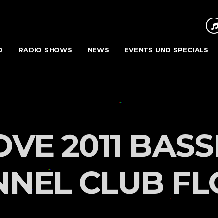
O
RADIO SHOWS
NEWS
EVENTS UND SPECIALS
OVE 2011 BAS
NNEL CLUB F