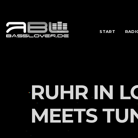
START
RADI
RUHR IN L
MEETS TU