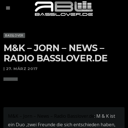
menu
BASSLOVER
M&K – JORN – NEWS –
RADIO BASSLOVER.DE
| 27. MÄRZ 2017
M&K – Jorn – News – Radio Basslover.de
: M & K ist
ein Duo ,zwei Freunde die sich entschieden haben,